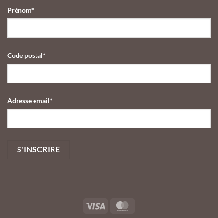
Saint-
Prénom*
Valentin
2026
Code postal*
Adresse email*
Visa
MasterCard