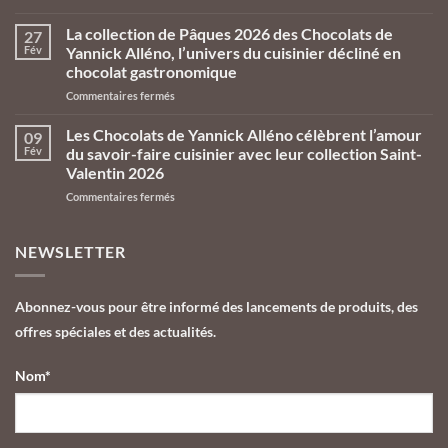
Les
Chocolats
La collection de Pâques 2026 des Chocolats de
27
de
Fév
Yannick Alléno, l’univers du cuisinier décliné en
Yannick
chocolat gastronomique
Alléno
sur
Commentaires fermés
prennent
La
leurs
collection
quartiers
Les Chocolats de Yannick Alléno célèbrent l’amour
09
de
d’été
Fév
du savoir-faire cuisinier avec leur collection Saint-
Pâques
aux
Valentin 2026
2026
Galeries
sur
Commentaires fermés
des
Lafayette
Les
Chocolats
Le
Chocolats
de
Gourmet
de
Yannick
NEWSLETTER
Yannick
Alléno,
Alléno
l’univers
célèbrent
du
Abonnez-vous pour être informé des lancements de produits, des
l’amour
cuisinier
offres spéciales et des actualités.
du
décliné
savoir-
en
faire
chocolat
Nom*
cuisinier
gastronomique
avec
leur
collection