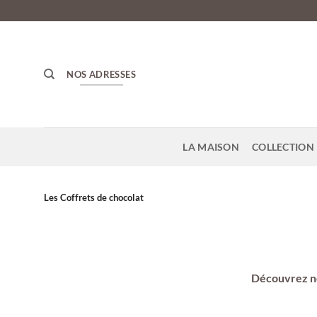
Passer
au
contenu
NOS ADRESSES
LA MAISON
COLLECTION 
Les Coffrets de chocolat
Découvrez no