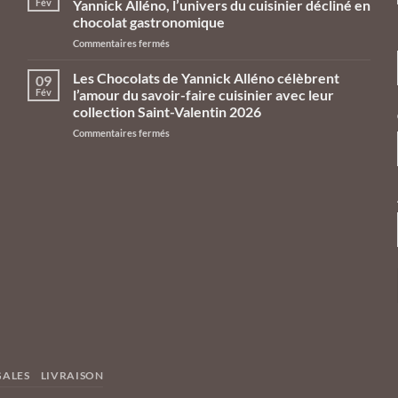
Fév
Yannick Alléno, l’univers du cuisinier décliné en
Yannick
chocolat gastronomique
Alléno
sur
Commentaires fermés
prennent
La
leurs
collection
quartiers
Les Chocolats de Yannick Alléno célèbrent
09
de
d’été
Fév
l’amour du savoir-faire cuisinier avec leur
Pâques
aux
collection Saint-Valentin 2026
2026
Galeries
sur
Commentaires fermés
des
Lafayette
Les
Chocolats
Le
Chocolats
de
Gourmet
de
Yannick
Yannick
Alléno,
Alléno
l’univers
célèbrent
du
l’amour
cuisinier
du
décliné
savoir-
en
faire
chocolat
cuisinier
gastronomique
avec
leur
collection
Saint-
Valentin
GALES
LIVRAISON
2026