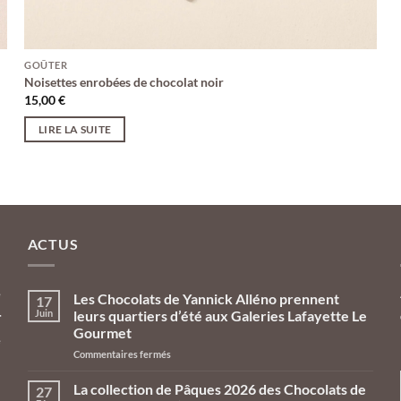
GOÛTER
Noisettes enrobées de chocolat noir
15,00
€
LIRE LA SUITE
ACTUS
e
Les Chocolats de Yannick Alléno prennent
17
Juin
leurs quartiers d’été aux Galeries Lafayette Le
r
Gourmet
e
sur
Commentaires fermés
n
Les
Chocolats
La collection de Pâques 2026 des Chocolats de
27
de