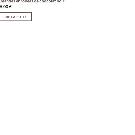
mandes enrobées de chocolat noir
15,00
€
LIRE LA SUITE