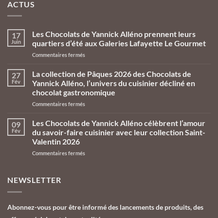
ACTUS
Les Chocolats de Yannick Alléno prennent leurs
17
Juin
quartiers d’été aux Galeries Lafayette Le Gourmet
sur
Commentaires fermés
Les
Chocolats
La collection de Pâques 2026 des Chocolats de
27
de
Fév
Yannick Alléno, l’univers du cuisinier décliné en
Yannick
chocolat gastronomique
Alléno
sur
Commentaires fermés
prennent
La
leurs
collection
quartiers
Les Chocolats de Yannick Alléno célèbrent l’amour
09
de
d’été
Fév
du savoir-faire cuisinier avec leur collection Saint-
Pâques
aux
Valentin 2026
2026
Galeries
sur
Commentaires fermés
des
Lafayette
Les
Chocolats
Le
Chocolats
de
Gourmet
de
Yannick
NEWSLETTER
Yannick
Alléno,
Alléno
l’univers
célèbrent
du
Abonnez-vous pour être informé des lancements de produits, des
l’amour
cuisinier