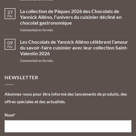
Les
Chocolats
La collection de Pâques 2026 des Chocolats de
27
de
Fév
Yannick Alléno, l’univers du cuisinier décliné en
Yannick
chocolat gastronomique
Alléno
sur
Commentaires fermés
prennent
La
leurs
collection
quartiers
Les Chocolats de Yannick Alléno célèbrent l’amour
09
de
d’été
Fév
du savoir-faire cuisinier avec leur collection Saint-
Pâques
aux
Valentin 2026
2026
Galeries
sur
Commentaires fermés
des
Lafayette
Les
Chocolats
Le
Chocolats
de
Gourmet
de
Yannick
NEWSLETTER
Yannick
Alléno,
Alléno
l’univers
célèbrent
du
Abonnez-vous pour être informé des lancements de produits, des
l’amour
cuisinier
offres spéciales et des actualités.
du
décliné
savoir-
en
faire
chocolat
Nom*
cuisinier
gastronomique
avec
leur
collection