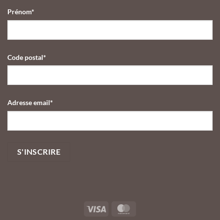
Saint-
Prénom*
Valentin
2026
Code postal*
Adresse email*
Visa
MasterCard