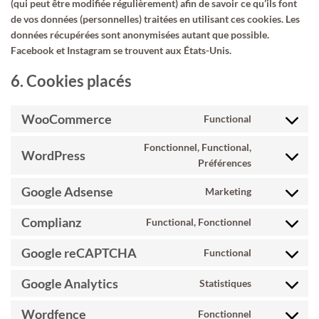
(qui peut être modifiée régulièrement) afin de savoir ce qu’ils font
de vos données (personnelles) traitées en utilisant ces cookies. Les
données récupérées sont anonymisées autant que possible.
Facebook et Instagram se trouvent aux États-Unis.
6. Cookies placés
WooCommerce
Functional
Consent
to
Fonctionnel, Functional,
service
WordPress
Consent
Préférences
woocommerc
to
service
Google Adsense
Marketing
Consent
wordpress
to
Complianz
Functional, Fonctionnel
service
Consent
google-
to
Google reCAPTCHA
Functional
adsense
service
Consent
complianz
to
Google Analytics
Statistiques
service
Consent
google-
to
Wordfence
Fonctionnel
recaptcha
service
Consent