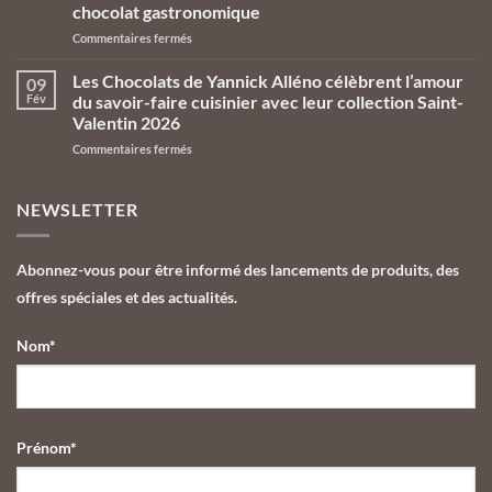
Yannick
chocolat gastronomique
Alléno
sur
Commentaires fermés
prennent
La
leurs
collection
quartiers
Les Chocolats de Yannick Alléno célèbrent l’amour
09
de
d’été
Fév
du savoir-faire cuisinier avec leur collection Saint-
Pâques
aux
Valentin 2026
2026
Galeries
sur
Commentaires fermés
des
Lafayette
Les
Chocolats
Le
Chocolats
de
Gourmet
de
Yannick
NEWSLETTER
Yannick
Alléno,
Alléno
l’univers
célèbrent
du
Abonnez-vous pour être informé des lancements de produits, des
l’amour
cuisinier
offres spéciales et des actualités.
du
décliné
savoir-
en
faire
chocolat
Nom*
cuisinier
gastronomique
avec
leur
collection
Saint-
Prénom*
Valentin
2026