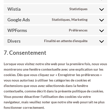
google-
to
Wistia
Statistiques
analytics
service
Consent
wordfence
to
Google Ads
Statistiques, Marketing
service
Consent
wistia
to
WPForms
Préférences
service
Consent
google-
to
Divers
Finalité en attente d’enquête
ads
service
Consent
wpforms
to
7. Consentement
service
divers
Lorsque vous visitez notre site web pour la première fois, nous vous
montrerons une fenêtre contextuelle avec une explication sur les
cookies. Dès que vous cliquez sur « Enregistrer les préférences »
vous nous autorisez à utiliser les catégories de cookies et
d’extensions que vous avez sélectionnés dans la fenêtre
contextuelle, comme décrit dans la présente politique de cookies.
Vous pouvez désactiver l’utilisation des cookies via votre
navigateur, mais veuillez noter que notre site web pourrait ne plus
fonctionner correctement.