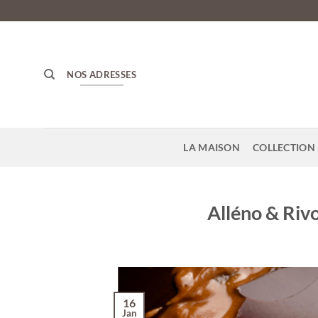
Passer
au
contenu
NOS ADRESSES
LA MAISON
COLLECTION 
Alléno & Rivo
16
Jan