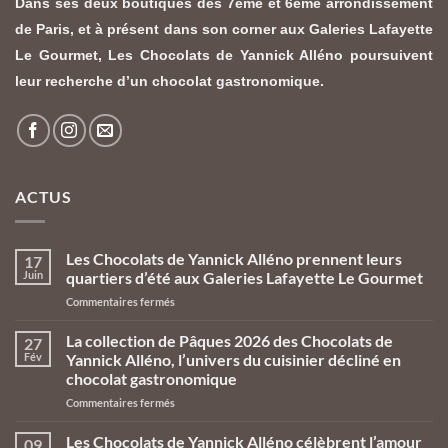
Dans ses deux boutiques des 7ème et 6ème arrondissement
de Paris, et à présent dans son corner aux Galeries Lafayette
Le Gourmet,
Les Chocolats de Yannick Alléno
poursuivent
leur recherche d’un chocolat gastronomique.
ACTUS
Les Chocolats de Yannick Alléno prennent leurs
17
Juin
quartiers d’été aux Galeries Lafayette Le Gourmet
sur
Commentaires fermés
Les
Chocolats
La collection de Pâques 2026 des Chocolats de
27
de
Fév
Yannick Alléno, l’univers du cuisinier décliné en
Yannick
chocolat gastronomique
Alléno
sur
Commentaires fermés
prennent
La
leurs
collection
quartiers
Les Chocolats de Yannick Alléno célèbrent l’amour
09