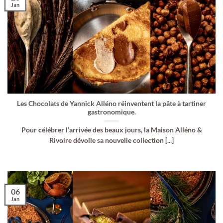
Jan
Les Chocolats de Yannick Alléno réinventent la pâte à tartiner
gastronomique.
Pour célébrer l’arrivée des beaux jours, la Maison Alléno &
Rivoire dévoile sa nouvelle collection [...]
06
Jan