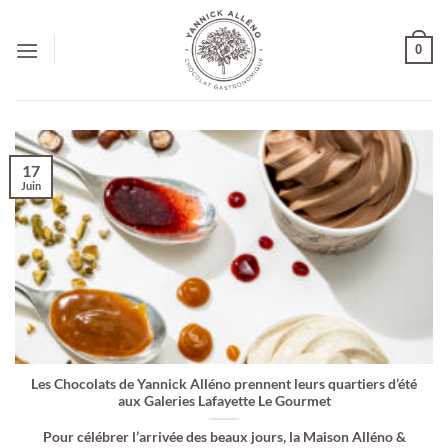
Passer
au
0
contenu
17
Juin
Les Chocolats de Yannick Alléno prennent leurs quartiers d’été
aux Galeries Lafayette Le Gourmet
Pour célébrer l’arrivée des beaux jours, la Maison Alléno &