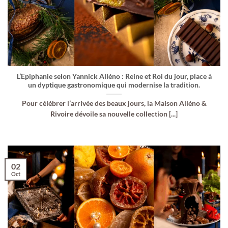
L’Epiphanie selon Yannick Alléno : Reine et Roi du jour, place à
un dyptique gastronomique qui modernise la tradition.
Pour célébrer l’arrivée des beaux jours, la Maison Alléno &
Rivoire dévoile sa nouvelle collection [...]
02
Oct