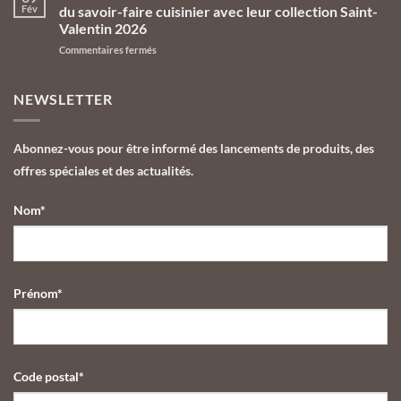
de
d’été
Fév
du savoir-faire cuisinier avec leur collection Saint-
Pâques
aux
Valentin 2026
2026
Galeries
sur
Commentaires fermés
des
Lafayette
Les
Chocolats
Le
Chocolats
de
Gourmet
de
Yannick
NEWSLETTER
Yannick
Alléno,
Alléno
l’univers
célèbrent
du
Abonnez-vous pour être informé des lancements de produits, des
l’amour
cuisinier
offres spéciales et des actualités.
du
décliné
savoir-
en
faire
chocolat
Nom*
cuisinier
gastronomique
avec
leur
collection
Saint-
Prénom*
Valentin
2026
Code postal*