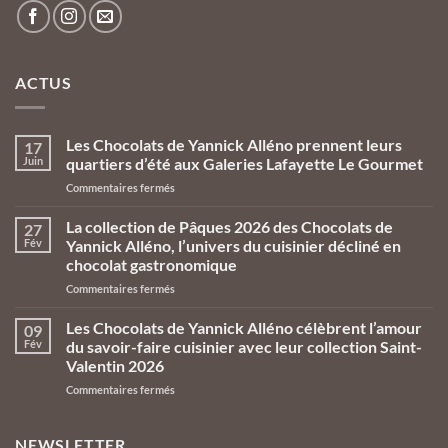
ACTUS
Les Chocolats de Yannick Alléno prennent leurs
17
Juin
quartiers d’été aux Galeries Lafayette Le Gourmet
sur
Commentaires fermés
Les
Chocolats
La collection de Pâques 2026 des Chocolats de
27
de
Fév
Yannick Alléno, l’univers du cuisinier décliné en
Yannick
chocolat gastronomique
Alléno
sur
Commentaires fermés
prennent
La
leurs
collection
quartiers
Les Chocolats de Yannick Alléno célèbrent l’amour
09
de
d’été
Fév
du savoir-faire cuisinier avec leur collection Saint-
Pâques
aux
Valentin 2026
2026
Galeries
sur
Commentaires fermés
des
Lafayette
Les
Chocolats
Le
Chocolats
de
Gourmet
de
Yannick
NEWSLETTER