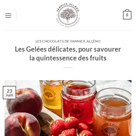
Passer
au
0
contenu
LES CHOCOLATS DE YANNICK ALLÉNO
Les Gelées délicates, pour savourer
la quintessence des fruits
23
Juin