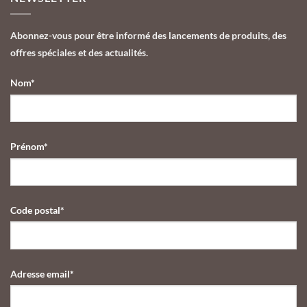
Yannick
Alléno,
Alléno
l’univers
célèbrent
du
Abonnez-vous pour être informé des lancements de produits, des
l’amour
cuisinier
offres spéciales et des actualités.
du
décliné
savoir-
en
faire
chocolat
Nom*
cuisinier
gastronomique
avec
leur
collection
Saint-
Prénom*
Valentin
2026
Code postal*
Adresse email*