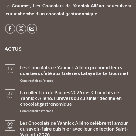
Le Gourmet,
Les Chocolats de Yannick Alléno
poursuivent
leur recherche d’un chocolat gastronomique.
ACTUS
Les Chocolats de Yannick Alléno prennent leurs
17
Juin
quartiers d’été aux Galeries Lafayette Le Gourmet
sur
Commentaires fermés
Les
Chocolats
La collection de Pâques 2026 des Chocolats de
27
de
Fév
Yannick Alléno, l’univers du cuisinier décliné en
Yannick
chocolat gastronomique
Alléno
sur
Commentaires fermés
prennent
La
leurs
collection
quartiers
Les Chocolats de Yannick Alléno célèbrent l’amour
09
de
d’été
Fév
du savoir-faire cuisinier avec leur collection Saint-
Pâques
aux
Valentin 2026