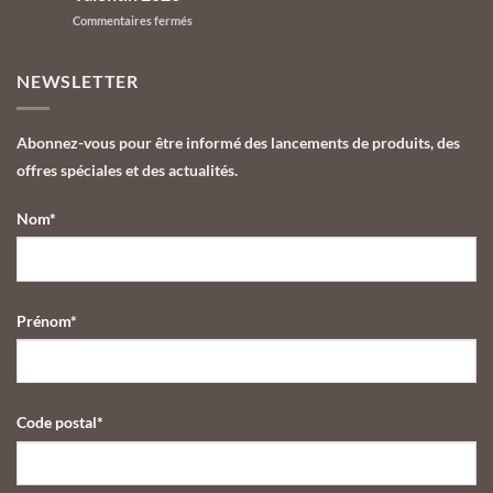
2026
Galeries
sur
Commentaires fermés
des
Lafayette
Les
Chocolats
Le
Chocolats
de
Gourmet
de
Yannick
NEWSLETTER
Yannick
Alléno,
Alléno
l’univers
célèbrent
du
Abonnez-vous pour être informé des lancements de produits, des
l’amour
cuisinier
offres spéciales et des actualités.
du
décliné
savoir-
en
faire
chocolat
Nom*
cuisinier
gastronomique
avec
leur
collection
Saint-
Prénom*
Valentin
2026
Code postal*