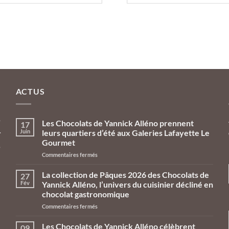
ACTUS
e
Les Chocolats de Yannick Alléno prennent
17
Juin
leurs quartiers d’été aux Galeries Lafayette Le
r
Gourmet
e
sur
Commentaires fermés
n
Les
Chocolats
La collection de Pâques 2026 des Chocolats de
27
de
Fév
Yannick Alléno, l’univers du cuisinier décliné en
Yannick
chocolat gastronomique
Alléno
sur
Commentaires fermés
prennent
La
leurs
collection
quartiers
Les Chocolats de Yannick Alléno célèbrent
09