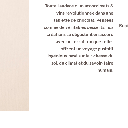
Toute l’audace d’un accord mets &
vins révolutionnée dans une
tablette de chocolat. Pensées
Rupt
comme de véritables desserts, nos
créations se dégustent en accord
LIVRAISON
avec un terroir unique : elles
NOS SOINS
OFFERTE
offrent un voyage gustatif
llage toujours élégant
ingénieux basé sur la richesse du
Pour toute commande en
né avec la possibilité
France métropolitaine dès 60€
sol, du climat et du savoir-faire
er un message personnel
d'achat.
humain.
os cadeaux.