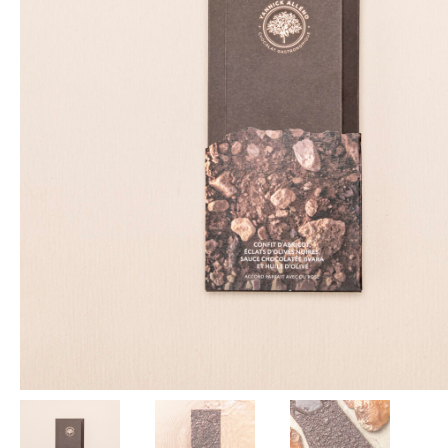
Un emba
et soig
d'ajout
pour v