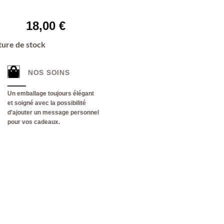
18,00
€
ure de stock
LIVRAISON
NOS SOINS
OFFERTE
Un emballage toujours élégant
Pour toute commande en
et soigné avec la possibilité
France métropolitaine dès 60€
d'ajouter un message personnel
d'achat.
pour vos cadeaux.