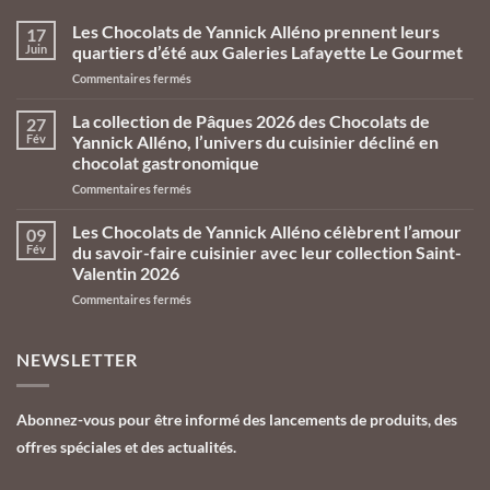
Les Chocolats de Yannick Alléno prennent leurs
17
Juin
quartiers d’été aux Galeries Lafayette Le Gourmet
sur
Commentaires fermés
Les
Chocolats
La collection de Pâques 2026 des Chocolats de
27
de
Fév
Yannick Alléno, l’univers du cuisinier décliné en
Yannick
chocolat gastronomique
Alléno
sur
Commentaires fermés
prennent
La
leurs
collection
quartiers
Les Chocolats de Yannick Alléno célèbrent l’amour
09
de
d’été
Fév
du savoir-faire cuisinier avec leur collection Saint-
Pâques
aux
Valentin 2026
2026
Galeries
sur
Commentaires fermés
des
Lafayette
Les
Chocolats
Le
Chocolats
de
Gourmet
de
Yannick
NEWSLETTER
Yannick
Alléno,
Alléno
l’univers
célèbrent
du
Abonnez-vous pour être informé des lancements de produits, des
l’amour
cuisinier
offres spéciales et des actualités.
du
décliné
savoir-
en
faire
chocolat