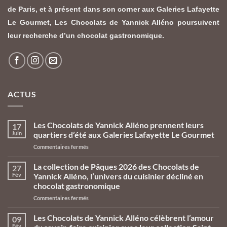
de Paris, et à présent dans son corner aux Galeries Lafayette
Le Gourmet,
Les Chocolats de Yannick Alléno
poursuivent
leur recherche d’un chocolat gastronomique.
ACTUS
Les Chocolats de Yannick Alléno prennent leurs
17
Juin
quartiers d’été aux Galeries Lafayette Le Gourmet
sur
Commentaires fermés
Les
Chocolats
La collection de Pâques 2026 des Chocolats de
27
de
Fév
Yannick Alléno, l’univers du cuisinier décliné en
Yannick
chocolat gastronomique
Alléno
sur
Commentaires fermés
prennent
La
leurs
collection
quartiers
Les Chocolats de Yannick Alléno célèbrent l’amour
09
de
d’été
Fév