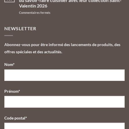
du savoir-faire cuisinier avec leur collection Saint-
Pâques
aux
Valentin 2026
2026
Galeries
sur
Commentaires fermés
des
Lafayette
Les
Chocolats
Le
Chocolats
de
Gourmet
de
Yannick
NEWSLETTER
Yannick
Alléno,
Alléno
l’univers
célèbrent
du
Abonnez-vous pour être informé des lancements de produits, des
l’amour
cuisinier
offres spéciales et des actualités.
du
décliné
savoir-
en
faire
chocolat
Nom*
cuisinier
gastronomique
avec
leur
collection
Saint-
Prénom*
Valentin
2026
Code postal*