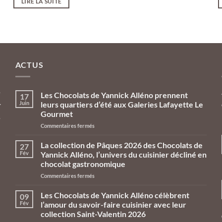
LIRE LA SUITE
ACTUS
e
Les Chocolats de Yannick Alléno prennent
17
Juin
leurs quartiers d’été aux Galeries Lafayette Le
r
Gourmet
e
sur
Commentaires fermés
n
Les
Chocolats
La collection de Pâques 2026 des Chocolats de
27
de
Fév
Yannick Alléno, l’univers du cuisinier décliné en
Yannick
chocolat gastronomique
Alléno
sur
Commentaires fermés
prennent
La
leurs
collection
quartiers
Les Chocolats de Yannick Alléno célèbrent
09
de
d’été
Fév
l’amour du savoir-faire cuisinier avec leur
Pâques
aux
collection Saint-Valentin 2026
2026
Galeries