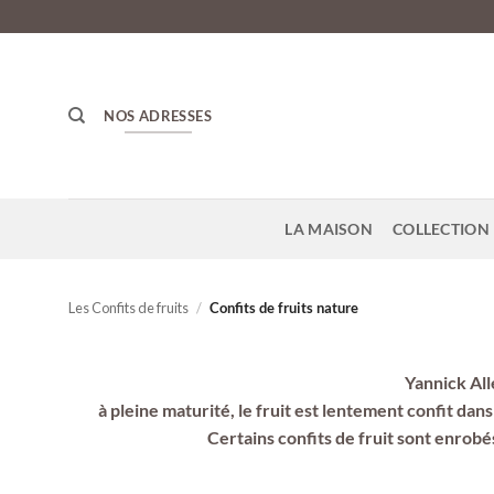
Passer
au
contenu
NOS ADRESSES
LA MAISON
COLLECTION 
Les Confits de fruits
/
Confits de fruits nature
Yannick All
à pleine maturité, le fruit est lentement confit dan
Certains confits de fruit sont enrobé