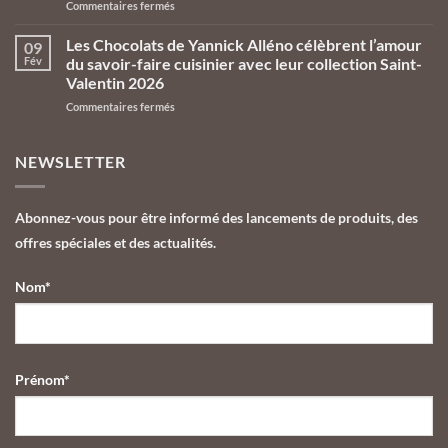
sur
Commentaires fermés
prennent
La
leurs
collection
quartiers
Les Chocolats de Yannick Alléno célèbrent l’amour
09
de
d’été
Fév
du savoir-faire cuisinier avec leur collection Saint-
Pâques
aux
Valentin 2026
2026
Galeries
sur
Commentaires fermés
des
Lafayette
Les
Chocolats
Le
Chocolats
de
Gourmet
de
Yannick
NEWSLETTER
Yannick
Alléno,
Alléno
l’univers
célèbrent
du
Abonnez-vous pour être informé des lancements de produits, des
l’amour
cuisinier
offres spéciales et des actualités.
du
décliné
savoir-
en
faire
chocolat
Nom*
cuisinier
gastronomique
avec
leur
collection
Saint-
Prénom*
Valentin
2026