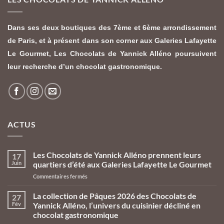
Dans ses deux boutiques des 7ème et 6ème arrondissement
de Paris, et à présent dans son corner aux Galeries Lafayette
Le Gourmet,
Les Chocolats de Yannick Alléno
poursuivent
leur recherche d’un chocolat gastronomique.
ACTUS
Les Chocolats de Yannick Alléno prennent leurs
17
Juin
quartiers d’été aux Galeries Lafayette Le Gourmet
sur
Commentaires fermés
Les
Chocolats
La collection de Pâques 2026 des Chocolats de
27
de
Fév
Yannick Alléno, l’univers du cuisinier décliné en
Yannick
chocolat gastronomique
Alléno