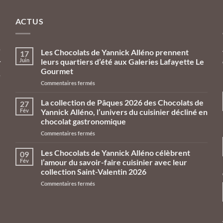
ACTUS
e
Les Chocolats de Yannick Alléno prennent
17
Juin
leurs quartiers d’été aux Galeries Lafayette Le
r
Gourmet
e
sur
Commentaires fermés
n
Les
Chocolats
La collection de Pâques 2026 des Chocolats de
27
de
Fév
Yannick Alléno, l’univers du cuisinier décliné en
Yannick
chocolat gastronomique
Alléno
sur
Commentaires fermés
prennent
La
leurs
collection
quartiers
Les Chocolats de Yannick Alléno célèbrent
09
de
d’été
Fév
l’amour du savoir-faire cuisinier avec leur
Pâques
aux
collection Saint-Valentin 2026
2026
Galeries
sur
Commentaires fermés
des
Lafayette
Les
Chocolats
Le
Chocolats
de
Gourmet
de
Yannick
Yannick
Alléno,