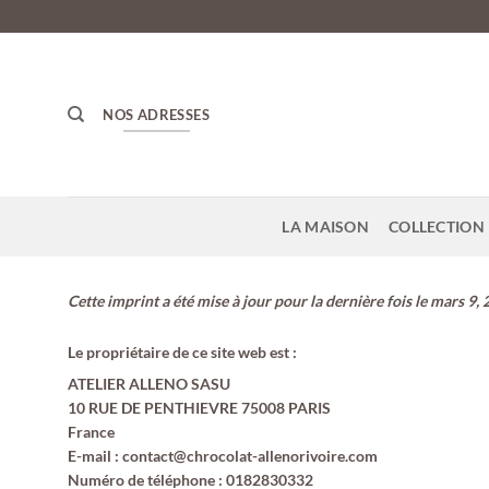
Passer
au
contenu
NOS ADRESSES
LA MAISON
COLLECTION 
Cette imprint a été mise à jour pour la dernière fois le mars 9, 
Le propriétaire de ce site web est :
ATELIER ALLENO SASU
10 RUE DE PENTHIEVRE 75008 PARIS
France
E-mail :
contact@
chrocolat-allenorivoire.com
Numéro de téléphone : 0182830332