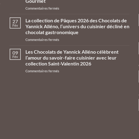
Gourmet
e
sur
Commentaires fermés
n
Les
Chocolats
La collection de Pâques 2026 des Chocolats de
27
de
Fév
Yannick Alléno, l’univers du cuisinier décliné en
Yannick
chocolat gastronomique
Alléno
sur
Commentaires fermés
prennent
La
leurs
collection
quartiers
Les Chocolats de Yannick Alléno célèbrent
09
de
d’été
Fév
l’amour du savoir-faire cuisinier avec leur
Pâques
aux
collection Saint-Valentin 2026
2026
Galeries
sur
Commentaires fermés
des
Lafayette
Les
Chocolats
Le
Chocolats
de
Gourmet
de
Yannick
Yannick
Alléno,
Alléno
l’univers
célèbrent
du
l’amour
cuisinier
du
décliné
savoir-
en
faire
chocolat
cuisinier
gastronomique
avec